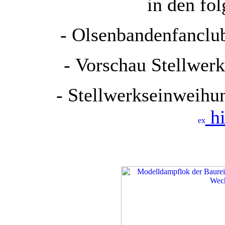
in den fol
- Olsenbandenfanclu
- Vorschau Stellwer
- Stellwerkseinweihu
hi