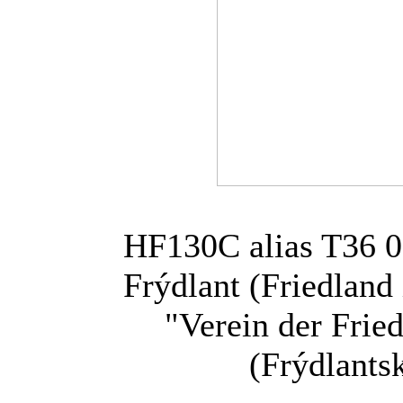
HF130C alias T36 0
Frýdlant (Friedlan
"Verein der Frie
(Frýdlants