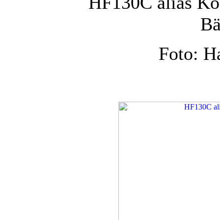
HF130C alias Kö
Bä
Foto: H