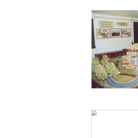
Endteil der HO-Clubanlage