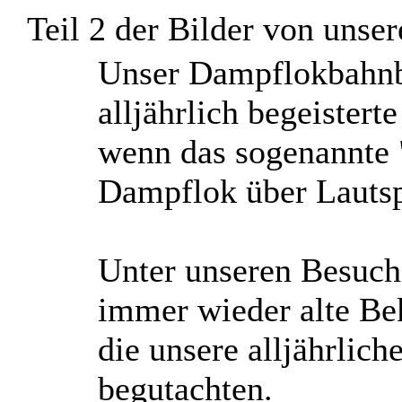
Teil 2 der Bilder von unse
U
nser Dampflokbahnb
alljährlich begeistert
wenn das sogenannte 
Dampflok über Lautspr
Unter unseren Besuch
immer wieder alte Be
die unsere alljährli
begutachten.