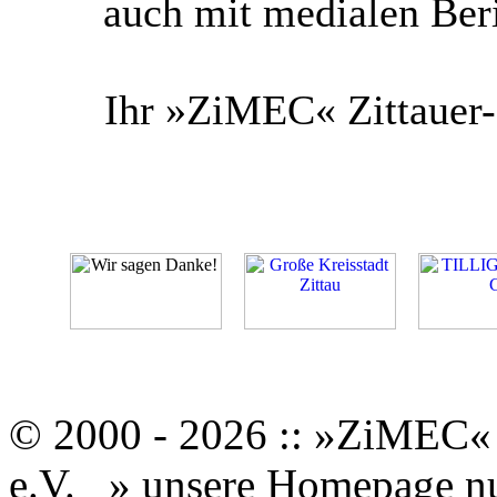
auch mit medialen Ber
Ihr »ZiMEC« Zittauer-
© 2000 - 2026 :: »ZiMEC« 
e.V.
» unsere Homepage nut