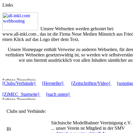
Links
Unsere Webseiten werden gehostet bei:
www.all-inkl.com
, das ist die Firma Neue Medien Münnich aus Fried
einen Klick auf das Logo über dem Text.
Unsere Homepage enthält Verweise zu anderen Webseiten, für deren 
verlinkten Webseiten gesetzeswidrig ist, so werden wir selbstvers
wir uns hiermit ausdrücklich von allen Inhalten sämtlicher a
[Clubs/Verbände]
[Hersteller]
[Zeitschriften/Video]
[sonstig
[ZiMEC_Startseite]
[nach unten]
Clubs und Verbände:
Sächsische Modellbahner Vereinigung e.V
... unser Verein ist Mitglied in der SMV