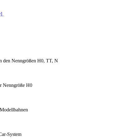
e]
 in den Nenngrößen H0, TT, N
der Nenngröße H0
e Modellbahnen
 Car-System