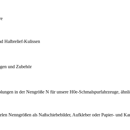
re
nd Halbrelief-Kulissen
gen und Zubehör
upplungen in der Nengröße N für unsere H0e-Schmalspurfahrzeuge, äh
elen Nenngrößen als Naßschiebebilder, Aufkleber oder Papier- und Kar