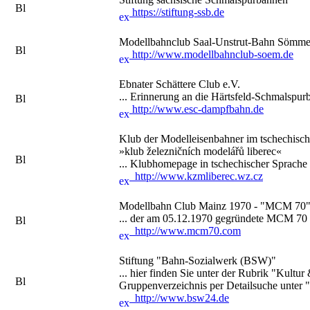
https://stiftung-ssb.de
Modellbahnclub Saal-Unstrut-Bahn Sömme
http://www.modellbahnclub-soem.de
Ebnater Schättere Club e.V.
... Erinnerung an die Härtsfeld-Schmalspu
http://www.esc-dampfbahn.de
Klub der Modelleisenbahner im tschechisch
»
klub železničních modelářů liberec
«
... Klubhomepage in tschechischer Sprache
http://www.kzmliberec.wz.cz
Modellbahn Club Mainz 1970 - "MCM 70
... der am 05.12.1970 gegründete MCM 70 p
http://www.mcm70.com
Stiftung "Bahn-Sozialwerk (BSW)"
... hier finden Sie unter der Rubrik "Kult
Gruppenverzeichnis per Detailsuche unter 
http://www.bsw24.de