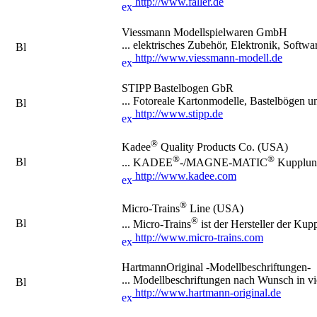
http://www.faller.de
Viessmann Modellspielwaren GmbH
... elektrisches Zubehör, Elektronik, Softwa
http://www.viessmann-modell.de
STIPP Bastelbogen GbR
... Fotoreale Kartonmodelle, Bastelbögen u
http://www.stipp.de
®
Kadee
Quality Products Co. (USA)
®
®
... KADEE
-/MAGNE-MATIC
Kupplun
http://www.kadee.com
®
Micro-Trains
Line (USA)
®
... Micro-Trains
ist der Hersteller der K
http://www.micro-trains.com
HartmannOriginal -Modellbeschriftungen-
... Modellbeschriftungen nach Wunsch in vi
http://www.hartmann-original.de