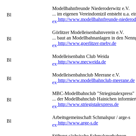
Modellbahnfreunde Niederoderwitz e.V.
... im eigenen Vereindomizil entsteht u.a. 
http://www.modellbahnfreunde-niederod
Görlitzer Modelleisenbahnverein e.V.
... baut an Modellbahnanlagen in den Nenn
http://www.goerlitzer-mebv.de
Modelleisenbahn Club Weida
http://www.mecweida.de
Modelleisenbahnclub Meerane e.V.
http://www.modellbahnclub-meerane.de
MBC-Modellbahnclub "Striegistalexpress" 
... der Modellbahnclub Hainichen informiert
http://www.striegistalexpress.de
Arbeitsgemeinschaft Schmalspur / arge-s
http://www.arge-s.de
Stiftung sächsische Schmalspurbahnen