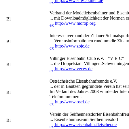
http://www.smv-aktuell.de
Verband der Modelleisenbahner und Eise
... mit Downloadmöglichkeit der Normen 
http://www.morop.org
Interessenverband der Zittauer Schmalspur
... Vereinsinformationen rund um die Zit
http://www.zoje.de
Villinger Eisenbahn-Club e.V. - "V-E-C"
... die Doppelstadt Villingen-Schwenningen
http://www.vecev.de
Ostsächsische Eisenbahnfreunde e.V.
... der in Bautzen gegründete Verein hat se
Im Verlauf des Jahres 2008 wurde der Inter
Telefonnummern.
http://www.osef.de
Verein der Seifhennersdorfer Eisenbahnfreu
... Eisenbahnmuseum Seifhennersdorf
http://www.eisenbahn-fleischer.de