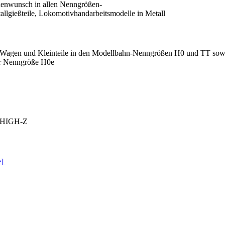
denwunsch in allen Nenngrößen-
tallgießteile, Lokomotivhandarbeitsmodelle in Metall
e, Wagen und Kleinteile in den Modellbahn-Nenngrößen H0 und TT sow
er Nenngröße H0e
ie HIGH-Z
e]