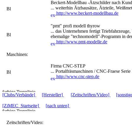
Beckert-Modellbau -Ätzschilder nach Kun
... weiterhin Ätzbausätze, Ätzteile, Weißme
http://www.beckert-modellbau.de
"pmt" profi modell thyrow
... das Unternehmen fertigt Triebfahrzeug
ehemalige "technomodell"-Programm in d
http://www.pmt-modelle.de
Maschinen:
Firma CNC-STEP
... Portalfräsmaschinen / CNC-Fraese Ser
http://www.cnc-step.de
[Clubs/Verbände]
[Hersteller]
[Zeitschriften/Video]
[sonstig
[ZiMEC_Startseite]
[nach unten]
Zeitschriften/Video: