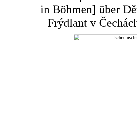
in Böhmen] über Dět
Frýdlant v Čechác