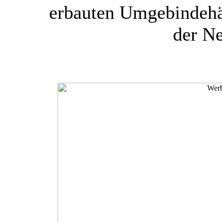
erbauten Umgebindehä
der N